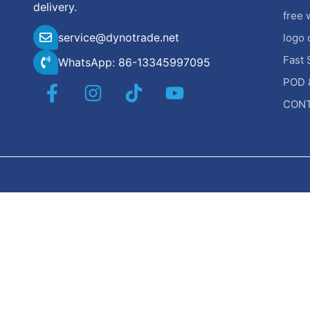
delivery.
free 
service@dynotrade.net
logo 
Fast 
WhatsApp: 86-13345997095
POD 
CONT