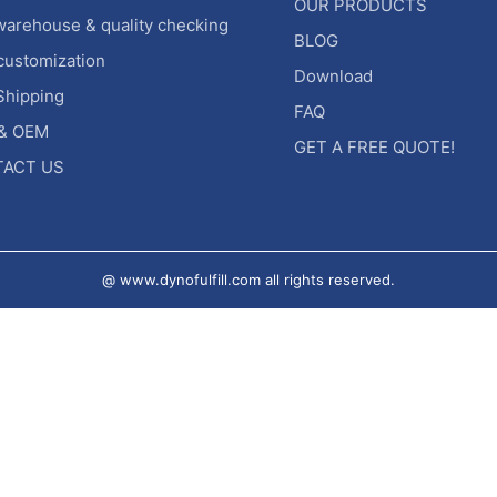
OUR PRODUCTS
warehouse & quality checking
BLOG
customization
Download
Shipping
FAQ
& OEM
GET A FREE QUOTE!
ACT US
@ www.dynofulfill.com all rights reserved.